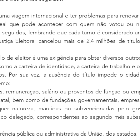
uma viagem internacional e ter problemas para renovar 
eal que pode acontecer com quem não votou ou não 
os seguidos, lembrando que cada turno é considerado um
tiça Eleitoral cancelou mais de 2,4 milhões de títulos
ulo de eleitor é uma exigência para obter diversos outr
mo a carteira de identidade, a carteira de trabalho e o 
tros. Por sua vez, a ausência do título impede o cidad
como:
s, remuneração, salário ou proventos de função ou emp
tatal, bem como de fundações governamentais, empresas,
uer natureza, mantidas ou subvencionadas pelo go
lico delegado, correspondentes ao segundo mês subs
rência pública ou administrativa da União, dos estados, do