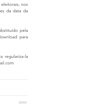
leitorais, nos 
es da data da 
stituído pela 
download para 
regulariza-la 
ail.com