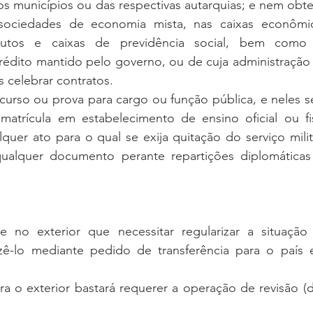
dos municípios ou das respectivas autarquias; e nem obt
 sociedades de economia mista, nas caixas econômic
titutos e caixas de previdência social, bem como
édito mantido pelo governo, ou de cuja administração e
 celebrar contratos.
curso ou prova para cargo ou função pública, e neles se
atrícula em estabelecimento de ensino oficial ou fis
lquer ato para o qual se exija quitação do serviço mili
ualquer documento perante repartições diplomáticas 
te no exterior que necessitar regularizar a situação 
zê-lo mediante pedido de transferência para o país 
ra o exterior bastará requerer a operação de revisão (