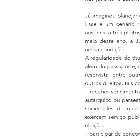
Já imaginou planejar 
Esse é um cenário r
ausência a três pleit
maio deste ano, a Jus
nessa condição.
A regularidade do tít
além do passaporte, co
reservista, entre ou
outros direitos, tais 
– receber vencimento
autárquico ou paraes
sociedades de qualq
exerçam serviço púb
eleição.
– participar de concor