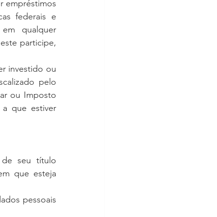
er empréstimos 
as federais e 
 em qualquer 
ste participe, 
r investido ou 
calizado pelo 
tar ou Imposto 
a que estiver 
de seu título 
em que esteja 
dados pessoais 