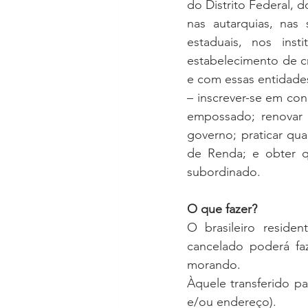
do Distrito Federal, 
nas autarquias, nas
estaduais, nos ins
estabelecimento de cr
e com essas entidades
– inscrever-se em con
empossado; renovar m
governo; praticar qua
de Renda; e obter q
subordinado.
O que fazer?
O brasileiro residen
cancelado poderá fa
morando.
Àquele transferido pa
e/ou endereço).