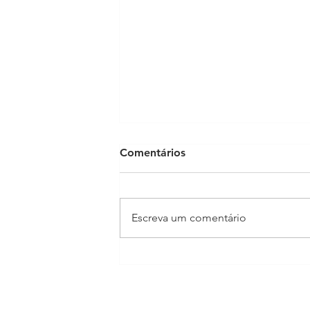
Comentários
Escreva um comentário
Aulas de Italiano B1 - para
Cidadania